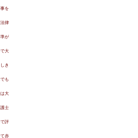
の事を
を法律
基準が
料で大
介しき
準でも
では大
弁護士
準で評
って赤