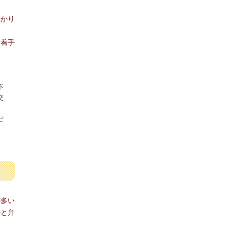
分かり
は着手
不
交
、
だ
が多い
法と弁