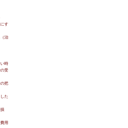
）
要
準にす
準（治
ない時
での受
場の把
こした
髄損
連費用