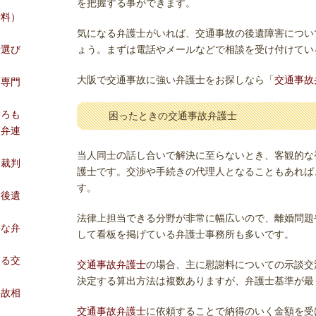
を把握する事ができます。
謝料）
気になる弁護士がいれば、交通事故の後遺障害につい
士選び
ょう。まずは電話やメールなどで相談を受け付けてい
大阪で交通事故に強い弁護士をお探しなら「
交通事故
は専門
ころも
困ったときの交通事故弁護士
日弁連
当人同士の話し合いで解決に至らないとき、客観的な
（裁判
護士です。交渉や手続きの代理人となることもあれば
す。
い後遺
法律上担当できる分野が非常に幅広いので、離婚問題
要な弁
して看板を掲げている弁護士事務所も多いです。
する交
交通事故弁護士
の場合、主に慰謝料についての示談交
決定する算出方法は複数ありますが、弁護士基準が最
事故相
交通事故弁護士
に依頼することで納得のいく金額を受